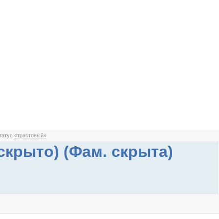
статус
«трастовый»
 скрыто) (Фам. скрыта)