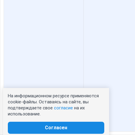
На информационном ресурсе применяются
Статистика портрета:
cookie-файлы. Оставаясь на сайте, вы
подтверждаете свое
согласие
на их
сейчас просматривают портрет - 0
использование.
зарегистрированные пользователи
посетившие портрет за 7 дней - 0
Согласен