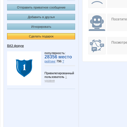
Отправить приватное сообщение
Добавить в друзья
Посетит
Игнорировать
Сделать подарок
Посмотре
ВАЗ форум
популярность:
28356 место
рейтинг
796
?
Привилегированный
пользователь
1
уровня