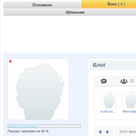
Блог
( 0 )
Основное
Шпионаж
Блог
15
kurkusshina-88
Моя ма
Портрет заполнен на 40 %
Этот блог