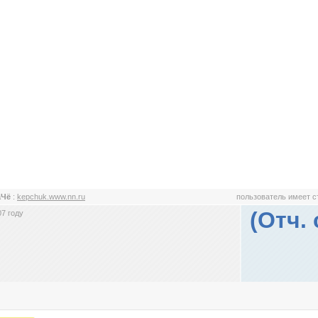
аЧё
:
kepchuk.www.nn.ru
пользователь имеет 
(Отч.
7 году