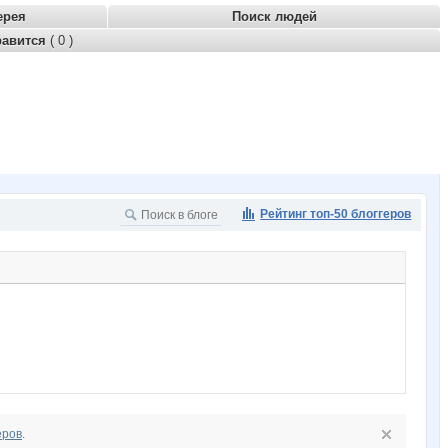
ерея
Поиск людей
равится
( 0 )
Рейтинг топ-50 блоггеров
еров
.